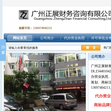
网站首页
公司简介
代办营业执照
许可审批业
热门
公司简介
广州正展财
DLZJ4401042
办营业执照
筹划
、
商标
13697404213
代办营业
商标品牌