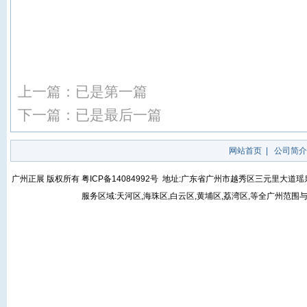
上一篇：已是第一篇
下一篇：已是最后一篇
网站首页
|
公司简介
广州正展 版权所有
粤ICP备14084992号
地址:广东省广州市越秀区三元里大道瑶泉街5号
服务区域:天河区,海珠区,白云区,黄埔区,荔湾区,等全广州范围与