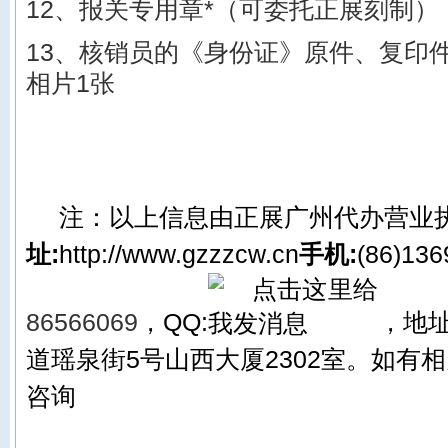
12、报关专用章*（可委托正展刻制）
13、核销员的《身份证》原件、复印件
相片1张
注：以上信息由
正展
广州代办营业
址:
http://www.gzzzcw.cn
手机:
(86)13
86566069
，QQ:
，
地址
道瑶泉街5号山西大厦2302
室。
如有
相
咨询