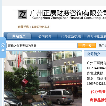
网站首页
公司简介
代办营业执照
许可审批业
热门
公司简介
广州正展财
DLZJ4401042
办营业执照
筹划
、
商标
13697404213
代办营业
商标品牌