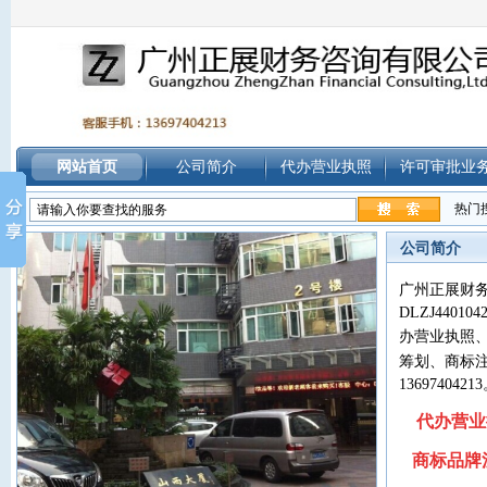
网站首页
公司简介
代办营业执照
许可审批业
热门
公司简介
广州正展财
DLZJ4401042
办营业执照
筹划
、
商标
13697404213
代办营业
商标品牌