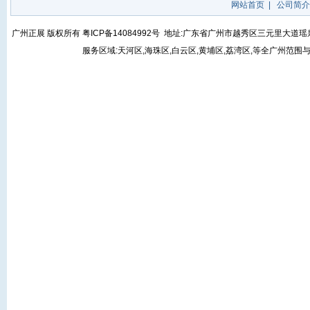
网站首页
|
公司简介
广州正展 版权所有
粤ICP备14084992号
地址:广东省广州市越秀区三元里大道瑶泉街5号
服务区域:天河区,海珠区,白云区,黄埔区,荔湾区,等全广州范围与