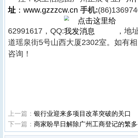
址
：
www.gzzzcw.cn
手机:
(86)13697
62991617，QQ:
，
地址
道瑶泉街5号山西大厦2302
室。
如有
相
咨询！
上一篇：
银行业迎来多项目改革突破的关口
下一篇：
商家盼早日解除广州工商登记的繁多