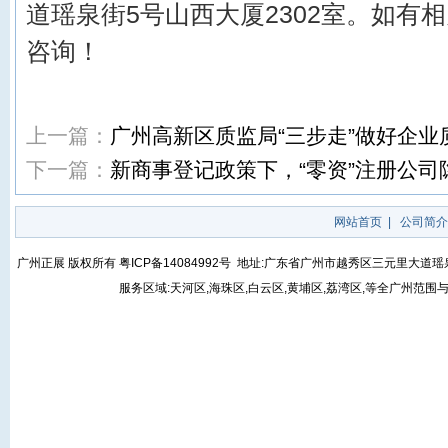
道瑶泉街5号山西大厦2302
室。
如有
相
咨询！
上一篇：
广州高新区质监局“三步走”做好企业
下一篇：
新商事登记政策下，“零资”注册公司
网站首页
|
公司简介
广州正展 版权所有
粤ICP备14084992号
地址:广东省广州市越秀区三元里大道瑶泉街5号
服务区域:天河区,海珠区,白云区,黄埔区,荔湾区,等全广州范围与