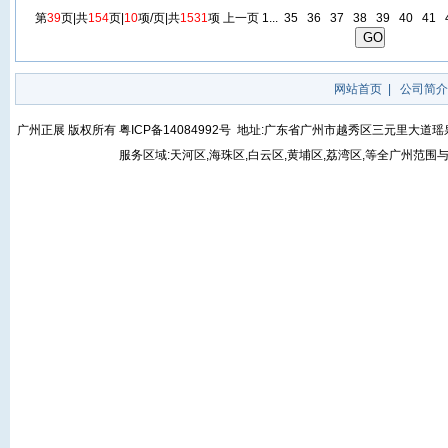
第
39
页|共
154
页|
10
项/页|共
1531
项
上一页
1...
35
36
37
38
39
40
41
网站首页
|
公司简介
广州正展 版权所有
粤ICP备14084992号
地址:广东省广州市越秀区三元里大道瑶泉街5号
服务区域:天河区,海珠区,白云区,黄埔区,荔湾区,等全广州范围与