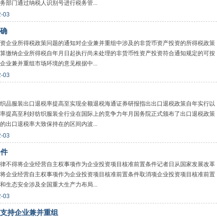
部门通过纳税人识别号进行税务管...
2-03
确
资企业所得税政策问题的通知对企业兼并重组中涉及的非货币资产投资的所得税政策
算缴纳企业所得税自年月日起执行尚未处理的非货币性资产投资符合通知规定的可按
业兼并重组市场环境的意见根据中...
2-03
织品服装出口退税率提高至实现全额退税海通证券研报指出出口退税政策自年实行以
率提高至利好纺织服装全行业在国际上的竞争力年月国务院正式颁布了出口退税政策
出口退税率大致保持在的区间内波...
2-03
条件
律不得将企业经营自主权事项作为企业投资项目核准前置条件记者日从国家发展改革
将企业经营自主权事项作为企业投资项目核准前置条件取消项企业投资项目核准前置
生态安全涉及全国重大生产力布局...
2-03
支持企业兼并重组