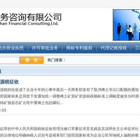
代办营业执照
许可审批业务
商标专利版权
代理记账报税
工
热门搜索：
题
源税征收
源税的征收成了企业今年的心事年最后一天商务部发布了取消稀土等出口配额的通知
部国家税务总局曾下发通知统一调整稀土矿原矿资源税税额标准上调幅度逾倍当时调
矿独居石矿元吨中重稀土包括磷钇...
2-03
起草的中华人民共和国税收征收管理法修订草案征求意见稿及其说明全文公布征求社
的法律地位明确纳税人识别号是税务部门按照国家标准为企业公民等纳税人编制的唯