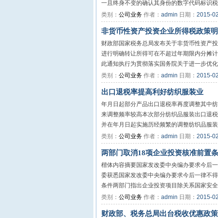
一且终身不变的确认其身份的数字代码标识税务
类别：
公司业务
作者：
admin
日期：
2015-0
非货币性资产投资企业所得税政策明
财政部国家税务总局发布关于非货币性资产投
进行明确转让所得可在不超过年期限内分摊计
此通知执行为贯彻落实国务院关于进一步优化企
类别：
公司业务
作者：
admin
日期：
2015-0
出口退税率提高利好纺织服装业
年月日起部分产品出口退税率再度调整其中纺
来调整频率较高本次部分纺织品服装出口退税
并在年月日起实施历经频繁的调整纺织品服装的
类别：
公司业务
作者：
admin
日期：
2015-0
两部门取消18项企业投资核准前置
楷体内容摘要国家发改委中央编办要求今后一
委获悉国家发改委中央编办要求今后一律不得
条件两部门指出企业投资项目除关系国家安全和
类别：
公司业务
作者：
admin
日期：
2015-0
财政部、税务总局出台税收优惠政策