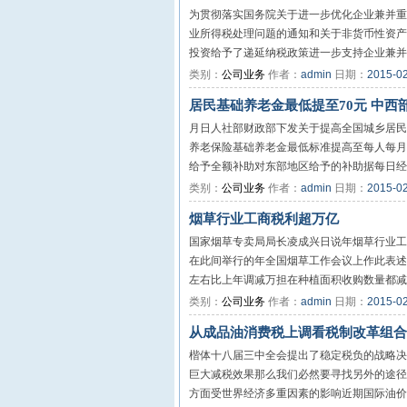
为贯彻落实国务院关于进一步优化企业兼并重
业所得税处理问题的通知和关于非货币性资产
投资给予了递延纳税政策进一步支持企业兼并重
类别：
公司业务
作者：
admin
日期：
2015-0
居民基础养老金最低提至70元 中西
月日人社部财政部下发关于提高全国城乡居民
养老保险基础养老金最低标准提高至每人每月
给予全额补助对东部地区给予的补助据每日经济
类别：
公司业务
作者：
admin
日期：
2015-0
烟草行业工商税利超万亿
国家烟草专卖局局长凌成兴日说年烟草行业工
在此间举行的年全国烟草工作会议上作此表述
左右比上年调减万担在种植面积收购数量都减少
类别：
公司业务
作者：
admin
日期：
2015-0
从成品油消费税上调看税制改革组合
楷体十八届三中全会提出了稳定税负的战略决
巨大减税效果那么我们必然要寻找另外的途径
方面受世界经济多重因素的影响近期国际油价大