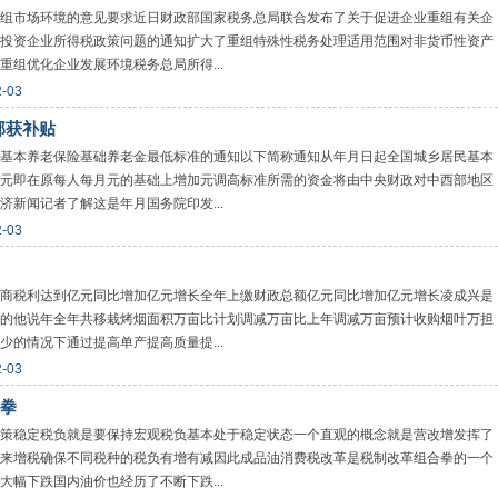
组市场环境的意见要求近日财政部国家税务总局联合发布了关于促进企业重组有关企
投资企业所得税政策问题的通知扩大了重组特殊性税务处理适用范围对非货币性资产
组优化企业发展环境税务总局所得...
2-03
部获补贴
基本养老保险基础养老金最低标准的通知以下简称通知从年月日起全国城乡居民基本
元即在原每人每月元的基础上增加元调高标准所需的资金将由中央财政对中西部地区
新闻记者了解这是年月国务院印发...
2-03
商税利达到亿元同比增加亿元增长全年上缴财政总额亿元同比增加亿元增长凌成兴是
的他说年全年共移栽烤烟面积万亩比计划调减万亩比上年调减万亩预计收购烟叶万担
的情况下通过提高单产提高质量提...
2-03
拳
策稳定税负就是要保持宏观税负基本处于稳定状态一个直观的概念就是营改增发挥了
来增税确保不同税种的税负有增有减因此成品油消费税改革是税制改革组合拳的一个
幅下跌国内油价也经历了不断下跌...