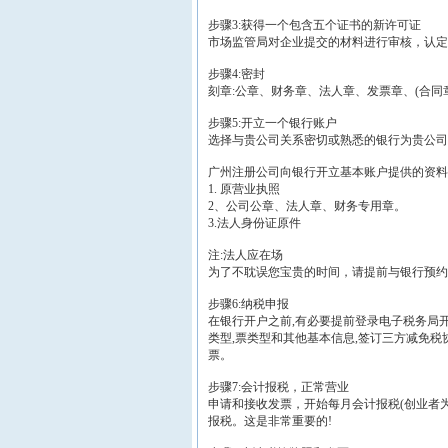
步骤3:获得一个包含五个证书的新许可证
市场监管局对企业提交的材料进行审核，认定
步骤4:密封
刻章:公章、财务章、法人章、发票章、(合同
步骤5:开立一个银行账户
选择与贵公司关系密切或熟悉的银行为贵公司
广州注册公司向银行开立基本账户提供的资料
1. 原营业执照
2、公司公章、法人章、财务专用章。
3.法人身份证原件
注:法人应在场
为了不耽误您宝贵的时间，请提前与银行预约
步骤6:纳税申报
在银行开户之前,有必要提前登录电子税务局开
类型,票类型和其他基本信息,签订三方减免税
票。
步骤7:会计报税，正常营业
申请和接收发票，开始每月会计报税(创业者
报税。这是非常重要的!