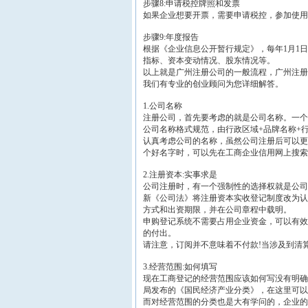
步骤8:申请税控牌照和发票
如果企业想要开票，需要申请税控，参加使用
步骤9:年度报告
根据《企业信息公开暂行规定》，每年1月1
指标、资本变动情况、股东情况等。
以上就是广州注册公司的一般流程，广州注册
我们有专业的创业顾问为您详细解答。
1.公司名称
注册公司，首先要考虑的就是公司名称。一个
公司名称格式规范，由行政区域+品牌名称+
认真考虑公司的名称，虽然公司注册后可以更
个好名字时，可以先在工商企业信用网上搜索
2.注册资本:实事求是
公司注册时，有一个强制性的选择权就是公司
新《公司法》将注册资本实收登记制度改为认
方式和出资期限，并在公司章程中载明。
申购登记系统不需要占用企业资金，可以有效
的付出。
请注意，订阅并不意味着不付款!当涉及到清
3.经营范围:如何填写
现在工商登记的经营范围应该如何写没有明确
局发布的《国民经济产业分类》，在这里可以
而对经营范围的分类也是大有学问的，企业的