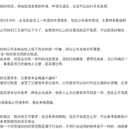
税控培训，审核批准发票的申请。申请完成后，企业可以自行开具发票。
日至6月30日，企业应提交上一年度的年度报告，包括公司基本情况、主要财务数据和
公司快到三天就可以下卡了。如果您对以上的注册流程还不熟悉，可以联系好顺佳，
好的公司名称会给人留下良好的第一印象，所以公司名称非常重要。
行业+组织形式四部分组成。
改名称，但是会涉及一系列的信息更改，流程比较麻烦，费用也很多。当公司确定一
，看看是否已经被他人注册，提高通过率。
的注册资本。注册资本金额越大越好?
缴登记制度，放宽了注册资本登记条件。公司股东可以自行约定认缴的出资额、出资
提高资本运作效率，降低企业成本。很多人认为注册资本写得多一些，想反正不用真
算或面临公司债务时，看起来很愚蠢。
的规定，既没有文字要求，也没有类别限制。实在不知道怎么写，可以参考国家统计
多查阅规范的语言表达。
第一个经营项目的经营范围是属于行业的，不同行业适用的税率是不一样的，纳税要