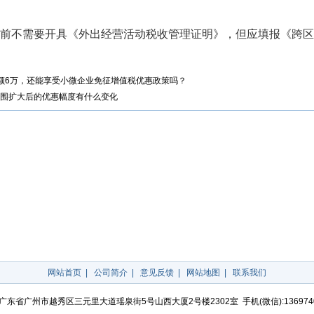
不需要开具《外出经营活动税收管理证明》，但应填报《跨区
额6万，还能享受小微企业免征增值税优惠政策吗？
围扩大后的优惠幅度有什么变化
网站首页
|
公司简介
|
意见反馈
|
网站地图
|
联系我们
广东省广州市越秀区三元里大道瑶泉街5号山西大厦2号楼2302室 手机(微信):136974042