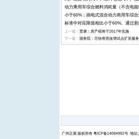
动力乘用车综合燃料消耗量（不含电能
小于60%；插电式混合动力商用车综
标准中对应限值相比小于60%。通过
上一篇：
贾康：房产税将于2017年实施
下一篇：
国务院：尽快将营改增试点扩至服务
广州正展 版权所有
粤ICP备14084992号
地址: