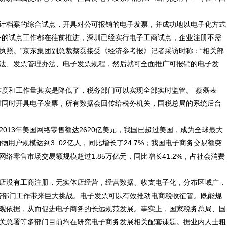
计档案的综合试点，开具对公可报销的电子发票，并成功地以电子化方式
务的试点工作都在往前推进，深圳已经实行电子工商试点，企业注册不需
执照。”京东集团副总裁蔡磊接受《经济参考报》记者采访时称：“相关部
法、发票管理办法、电子发票规程，然后就可全面推广可报销的电子发
难度和工作量其实是降低了，税务部门可以实现全部实时监管。”蔡磊表
时同时开具电子发票，所有数据会回传给税务机关，国税总局的系统后台
013年美国网络零售额达2620亿美元，我国已超过美国，成为全球最大
物用户规模达到3 .02亿人，同比增长了24.7%；我国电子商务交易额突
，网络零售市场交易额规模超过1.85万亿元，同比增长41.2%，占社会消费
网店没有工商注册，无实体店经营，经营数据、收支电子化，分布区域广，
监管部门工作带来巨大挑战。电子发票可以有效推动电商税收征管。既能规
观依据，从而促进电子商务的长远规范发展。事实上，国家税务总局、国
关总署等多部门目前均在研究电子商务发展相关配套课题。据业内人士粗