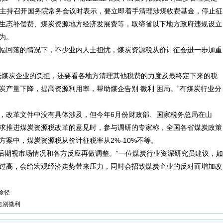
强在主持召开国务院常务会议时表示，要立即着手清理涉煤收费基金，停止征
生态补偿费、煤炭资源地方经济发展费等，取缔省以下地方政府违规设立
为。
回落的情况下，不少业内人士担忧，煤炭资源税从价计征会进一步加重
煤炭企业的负担，还要看各地方清理其他税费的力度及最终定下来的税
炭产量下降，提高资源利用率，帮助煤企告别 微利 困局。”有煤炭行业分
改革文件中没有具体涉及，但今年6月份财政部、国家税务总局在山
求推进煤炭资源税改革的意见时，参与调研的专家称，全国各省煤炭政策
案中，煤炭资源税从价计征税率从2%-10%不等。
期视市场情况和各方反应再做调整。”一位煤炭行业资深研究员建议，如
过高，会给宏观经济走势带来压力，同时会招致煤炭企业的反对而增加改
途径
告别微利