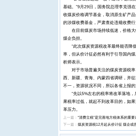
基础。”9月29日，国务院总理李克
收煤炭价格调节基金，取消原生矿产品
的涉煤收费基金，严肃查处违规收费行
在目前煤炭市场持续低迷，价格大幅
煤企负担。
“此次煤炭资源税改革最终能否降低
率，但从价计征必然有利于引导国内煤
析师表示。
对于市场普遍关注的煤炭资源税率，
西、新疆、青海、内蒙四省调研，并征
不一，资源状况不同，所以各省上报的方
“先以5%左右的税率将改革落地，后
果税率过低，就起不到改革目的，如果
革压力。
上一篇：
“清费立税”是完善地方税体系的重要
下一篇：
煤炭资源税12月起从价计征 煤企或