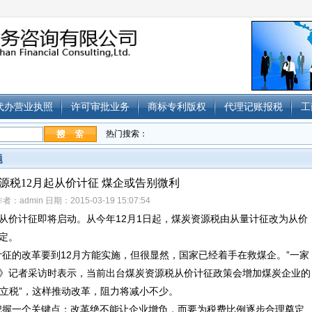
代办营业执照
许可审批业务
商标专利版权
代理记账报税
工
热门搜索：
题
源税12月起从价计征 煤企或告别微利
者：admin 日期：2015-03-19 15:07:54
价计征即将启动。从今年12月1日起，煤炭资源税由从量计征改为从价
定。
的改革要到12月方能实施，但很显然，国家已经着手在救煤企。”一家
》记者采访时表示，当前出台煤炭资源税从价计征政策会增加煤炭企业的
“立税”，这样推动改革，阻力将减小不少。
握一个关键点：改革绝不能让企业增负，而要为税费比例逐步合理奠定