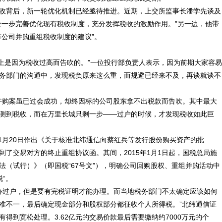
收背后，新一轮优化机制已经亟待推进。近期，上交所监事长潘学先谈及
进一步完善优化现有税收制度，充分发挥税收的激励作用。”另一边，他带
市公司并购重组税收制度的建议”。
以上是因为税收过高而告吹的。”一位投行部负责人表示，因为前期大家容易
务部门的沟通中，发现税负原来这么重，而规避已经来不及，再谈就谈不
亿并购案虽已过会成功，却终因标的公司股东拿不出税款而告吹。其中最大
测到税收，而在万里长城只剩一步——过户的时候，才发现税收如此巨
11月20日作出《关于核准北纬通信向蔡红兵等发行股份购买资产的批
收到了交易对方的终止重组协议函。其间，2015年1月1日起，国税总局施
法（试行）》（即国税“67号文”），明确公司回购股权、重组并购活动中
“。
去办过户，但是要有完税证明才能办理。而当地税务部门不太确定应该如何
准不一，最后确定现金部分和股权部分都征收个人所得税。”北纬通信证
得到宽松处理。3.62亿元的交易价款最后需要缴纳约7000万元的个