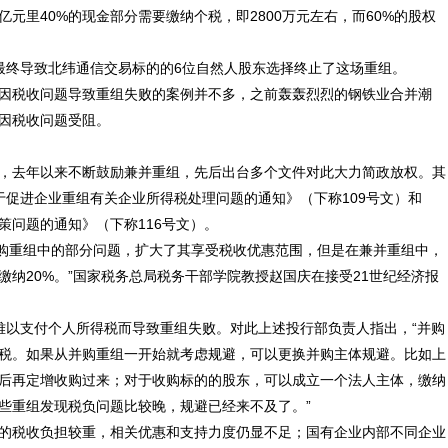
亿元里40%的现金部分需要缴纳个税，即2800万元左右，而60%的股权
落差最终导致北纬通信交易标的的6位自然人股东选择终止了这场重组。
因税收问题导致重组失败的案例并不多，之前轰轰烈烈的钢铁业合并潮
因税收问题受阻。
，去年以来不断鼓励兼并重组，先后出台多个文件对此大力简政放权。其
于促进企业重组有关
企业所得税
处理问题的通知》（下称109号文）和
策问题的通知》（下称116号文）。
了并购重组中的部分问题，扩大了其享受税收优惠范围，但是在兼并重组中，
纳20%。”国家税务总局税务干部学院教授赵国庆在接受21世纪经济报
难以支付个人所得税而导致重组失败。对此上述投行部负责人指出，“并购
税。如果从并购重组一开始就考虑规避，可以更换并购主体规避。比如上
后再定增收购过来；对于收购标的的股东，可以成立一个法人主体，缴纳
些重组发现税负问题比较晚，规避已经来不及了。”
的税收负担较重，相关优惠和支持力度仍显不足；国有企业内部不同企业