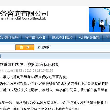
代办营业执照
许可审批业务
商标专利版权
代理记账报税
工
热门搜索：
题
成重组拦路虎 上交所建言优化税制
者：admin 日期：2015-03-18 15:58:25
承办的并购重组有1/3因为
税收
过重而告吹。
购重组效率和数量，但至今“高额税收”仍成为妨碍并购重组活跃度的拦路
告诉21世纪经济报道记者，“在过去一年多的时间里，承办的并购重组有
产重组告吹，据悉原因为交易对方蔡红兵、冯利平等6人因无法筹措税务主
得税
款，并可预见地导致本次交易无法继续完成交割。