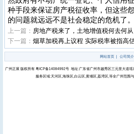
然政府有不动产统一登记、个人信用
种手段来保证房产税征收率，但这些
的问题就远远不是社会稳定的危机了
上一篇：
房地产税来了，土地增值税何去何从
下一篇：
烟草加税再上议程 实际税率被指高
网站首页
|
公司简介
广州正展 版权所有
粤ICP备14084992号
地址:广东省广州市越秀区三元里大道瑶泉街5号
服务区域:天河区,海珠区,白云区,黄埔区,荔湾区,等全广州范围与