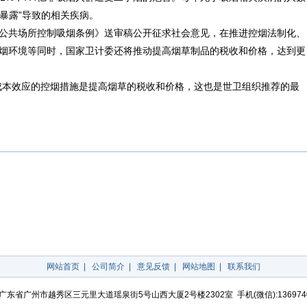
“暴露”导致的相关疾病。
公共场所控制吸烟条例》送审稿公开征求社会意见，在推进控烟法制化、
烟环境等同时，国家卫计委还将推动提高烟草制品的
税收
和价格，达到更
成本效应的控烟措施是提高烟草的税收和价格，这也是世卫组织推荐的最
网站首页
|
公司简介
|
意见反馈
|
网站地图
|
联系我们
广东省广州市越秀区三元里大道瑶泉街5号山西大厦2号楼2302室 手机(微信):136974042