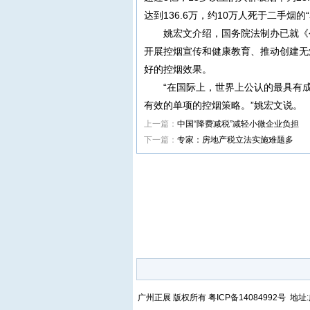
达到136.6万，约10万人死于二手烟的
姚宏文介绍，国务院法制办已就《
开展控烟宣传和健康教育、推动创建无
好的控烟效果。
“在国际上，世界上公认的最具有
有效的单项的控烟策略。”姚宏文说。
上一篇：
中国“降费减税”减轻小微企业负担
下一篇：
专家：房地产税立法实施难题多
广州正展 版权所有
粤ICP备14084992号
地址: