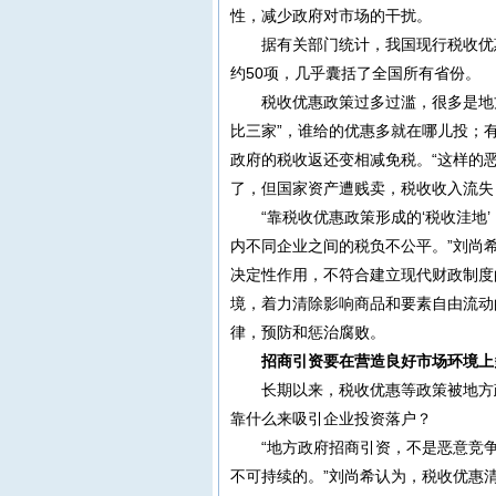
性，减少政府对市场的干扰。
据有关部门统计，我国现行税收优
约50项，几乎囊括了全国所有省份。
税收优惠政策过多过滥，很多是地
比三家”，谁给的优惠多就在哪儿投；
政府的税收返还变相减免税。“这样的
了，但国家资产遭贱卖，
税收收入
流失
“靠税收优惠政策形成的‘税收洼
内不同企业之间的税负不公平。”刘尚
决定性作用，不符合建立现代财政制度
境，着力清除影响商品和要素自由流动
律，预防和惩治腐败。
招商引资要在营造良好市场环境上
长期以来，税收优惠等政策被地方
靠什么来吸引企业投资落户？
“地方政府招商引资，不是恶意竞
不可持续的。”刘尚希认为，税收优惠