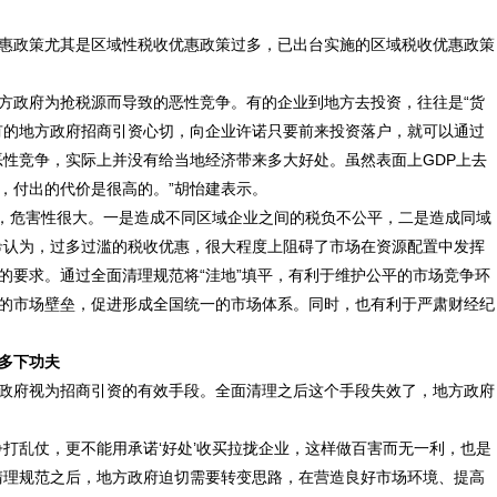
惠政策尤其是区域性税收优惠政策过多，已出台实施的区域税收优惠政策
方政府为抢税源而导致的恶性竞争。有的企业到地方去投资，往往是“货
有的地方政府招商引资心切，向企业许诺只要前来投资落户，就可以通过
恶性竞争，实际上并没有给当地经济带来多大好处。虽然表面上GDP上去
，付出的代价是很高的。”胡怡建表示。
地’，危害性很大。一是造成不同区域企业之间的税负不公平，二是造成同域
希认为，过多过滥的税收优惠，很大程度上阻碍了市场在资源配置中发挥
的要求。通过全面清理规范将“洼地”填平，有利于维护公平的市场竞争环
的市场壁垒，促进形成全国统一的市场体系。同时，也有利于严肃财经纪
多下功夫
政府视为招商引资的有效手段。全面清理之后这个手段失效了，地方政府
争打乱仗，更不能用承诺‘好处’收买拉拢企业，这样做百害而无一利，也是
清理规范之后，地方政府迫切需要转变思路，在营造良好市场环境、提高