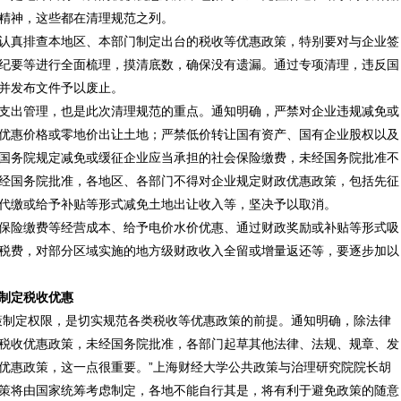
精神，这些都在清理规范之列。
认真排查本地区、本部门制定出台的税收等优惠政策，特别要对与企业签
纪要等进行全面梳理，摸清底数，确保没有遗漏。通过专项清理，违反国
并发布文件予以废止。
支出管理，也是此次清理规范的重点。通知明确，严禁对企业违规减免或
优惠价格或零地价出让土地；严禁低价转让国有资产、国有企业股权以及
国务院规定减免或缓征企业应当承担的社会保险缴费，未经国务院批准不
经国务院批准，各地区、各部门不得对企业规定财政优惠政策，包括先征
代缴或给予补贴等形式减免土地出让收入等，坚决予以取消。
保险缴费等经营成本、给予电价水价优惠、通过财政奖励或补贴等形式吸
税费，对部分区域实施的地方级财政收入全留或增量返还等，要逐步加以
制定税收优惠
策制定权限，是切实规范各类税收等优惠政策的前提。通知明确，除法律
税收优惠政策，未经国务院批准，各部门起草其他法律、法规、规章、发
优惠政策，这一点很重要。”上海财经大学公共政策与治理研究院院长胡
策将由国家统筹考虑制定，各地不能自行其是，将有利于避免政策的随意