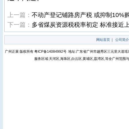
上一篇：
不动产登记铺路房产税 或抑制10%
下一篇：
多省煤炭资源税税率初定 标准接近
网站首页
|
公司简介
广州正展 版权所有
粤ICP备14084992号
地址:广东省广州市越秀区三元里大道瑶泉街5号
服务区域:天河区,海珠区,白云区,黄埔区,荔湾区,等全广州范围与