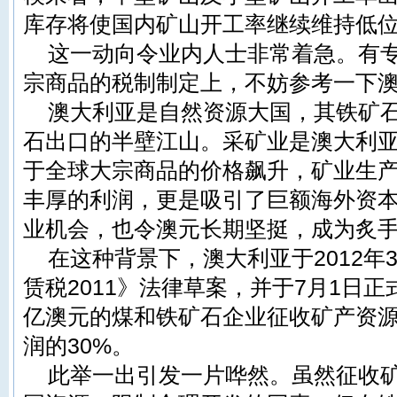
库存将使国内矿山开工率继续维持低
这一动向令业内人士非常着急。有
宗商品的税制制定上，不妨参考一下
澳大利亚是自然资源大国，其铁矿
石出口的半壁江山。采矿业是澳大利
于全球大宗商品的价格飙升，矿业生
丰厚的利润，更是吸引了巨额海外资
业机会，也令澳元长期坚挺，成为炙手
在这种背景下，澳大利亚于2012年
赁税2011》法律草案，并于7月1日正
亿澳元的煤和铁矿石企业征收矿产资
润的30%。
此举一出引发一片哗然。虽然征收