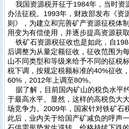
我国资源税开征于1984年，当时资
办法征税。1993年，财政部发布《资
则》，为建立和完善矿产资源征税体
用变为有偿使用，并逐步提高资源获
铁矿石资源税征收也是如此，自198
后调整为从量定额征收，征收范围为每吨
山不同类型和等级来给予不同的征税标
税下调，按规定税额标准的40%征收，
60%，2012年上调至80%。
据了解，目前国内矿山的税负水平约为
于最高水平。显然，这样的高税负大
场竞争力。2009年，国家针对铁矿
此后，业内关于给国产矿减负的呼声
石供需形势发生逆转、价格持续下跌