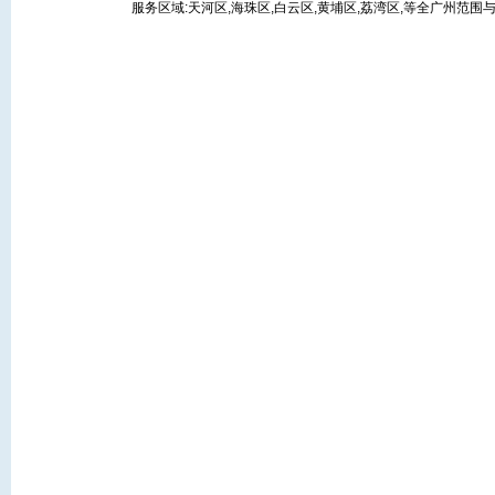
服务区域:天河区,海珠区,白云区,黄埔区,荔湾区,等全广州范围与