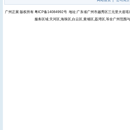
网站首页
|
公司简介
广州正展 版权所有
粤ICP备14084992号
地址:广东省广州市越秀区三元里大道瑶泉街5号
服务区域:天河区,海珠区,白云区,黄埔区,荔湾区,等全广州范围与