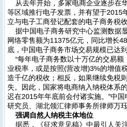
从去年开始，多家电商企业逐步在
等区域推行电子发票，并有望于201
立与电子工商登记配套的电子商务税
据中国电子商务研究中心监测数据显
网络零售额为11375亿元，同比增长48.
底，中国电子商务市场交易规模已达到8
“每年电子商务数以十万亿的交易额
业税
率，或是按照(营改增)3%的
增值
造千亿的税收；相反，如果继续免税
失。因此，国家将电商纳入纳税体系
迟在2015年年底前会付诸实施。”中
研究员、湖北领汇律师事务所律师万
强调自然人纳税主体地位
据悉，《征求意见稿》中最引人关