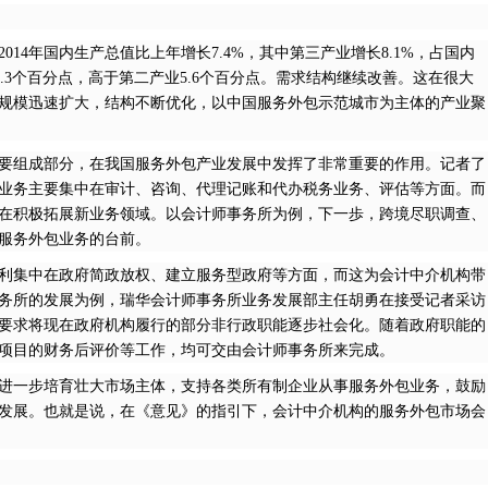
14年国内生产总值比上年增长7.4%，其中第三产业增长8.1%，占国内
1.3个百分点，高于第二产业5.6个百分点。需求结构继续改善。这在很大
规模迅速扩大，结构不断优化，以中国服务外包示范城市为主体的产业聚
要组成部分，在我国服务外包产业发展中发挥了非常重要的作用。记者了
业务主要集中在审计、咨询、代理记账和代办税务业务、评估等方面。而
在积极拓展新业务领域。以会计师事务所为例，下一歩，跨境尽职调查、
服务外包业务的台前。
利集中在政府简政放权、建立服务型政府等方面，而这为会计中介机构带
务所的发展为例，瑞华会计师事务所业务发展部主任胡勇在接受记者采访
要求将现在政府机构履行的部分非行政职能逐步社会化。随着政府职能的
项目的财务后评价等工作，均可交由会计师事务所来完成。
进一步培育壮大市场主体，支持各类所有制企业从事服务外包业务，鼓励
发展。也就是说，在《意见》的指引下，会计中介机构的服务外包市场会