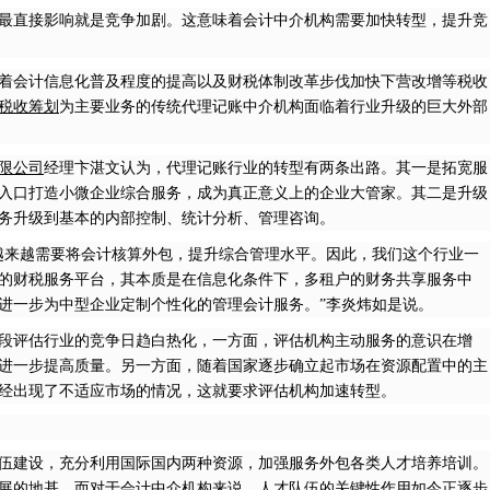
最直接影响就是竞争加剧。这意味着会计中介机构需要加快转型，提升竞
着会计信息化普及程度的提高以及
财
税
体制改革步伐加快下营改增等税收
税收筹划
为
主要业务的传统代理记账中介机构面临着行业升级的巨大外部
限公司
经理卞湛文认为，代理记账行业的转型有两条出路。其一是拓宽服
入口打造小微企业综合服务，成为真正意义上的企业大管家。其二是升级
务升级到基本的内部控制、统计分析、管理咨询。
越来越需要将会计核算外包，提升综合管理水平。因此，我们这个行业一
的财税服务平台，其本质是在信息化条件下，多租户的财务共享服务中
进一步为中型企业定制个性化的管理会计服务。”李炎炜如是说。
段评估行业的竞争日趋白热化，一方面，评估机构主动服务的意识在增
进一步提高质量。另一方面，随着国家逐步确立起市场在资源配置中的主
经出现了不适应市场的情况，这就要求评估机构加速转型。
伍建设，充分利用国际国内两种资源，加强服务外包各类人才培养培训。
展的地基。而对于会计中介机构来说，人才队伍的关键性作用如今正逐步