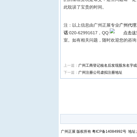
此耽误了宝贵的时间。
注：以上信息由
广州正展
专业
广州代理
话
:020-62991617，QQ:
室。
如有
相关问题，
随时欢迎您的咨询
上一篇：
广州工商登记核名后发现股东名字或
下一篇：
广州注册公司虚拟注册地址
广州正展 版权所有
粤ICP备14084992号
地址: