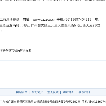
工商注册
提供
，
网址
：
www.gzzzcw.cn
手机:
(86)13697404213
电
，
地址: 广州越秀区三元里大道瑶泉街5号山西大厦2302
！
者身份证写错的解决方案
网站首页
|
公司简介
|
意见反馈
|
网站地图
|
联系我们
广东省广州市越秀区三元里大道瑶泉街5号山西大厦2号楼2302室 手机(微信):136974042