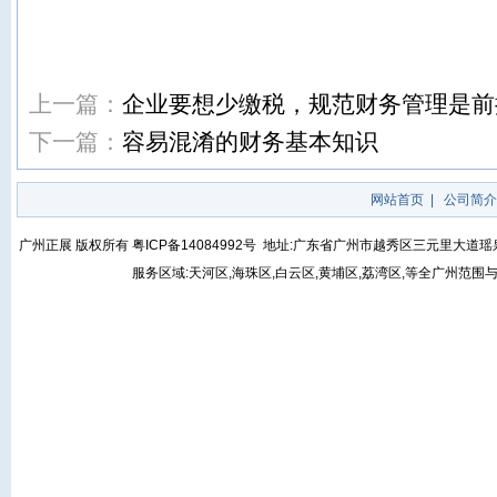
上一篇：
企业要想少缴税，规范财务管理是前
下一篇：
容易混淆的财务基本知识
网站首页
|
公司简介
广州正展 版权所有
粤ICP备14084992号
地址:广东省广州市越秀区三元里大道瑶泉街5号
服务区域:天河区,海珠区,白云区,黄埔区,荔湾区,等全广州范围与