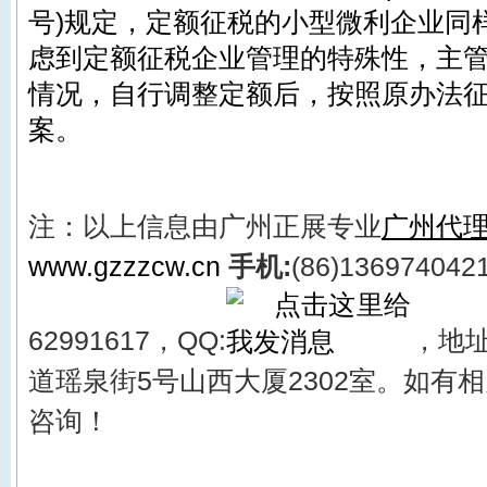
号)规定，定额征税的小型微利企业同
虑到定额征税企业管理的特殊性，主
情况，自行调整定额后，按照原办法
案。
注：以上信息由
广州正展
专业
广州代
www.gzzzcw.cn
手机:
(86)136974042
62991617，QQ:
，
地址
道瑶泉街5号山西大厦2302
室。
如有
相
咨询！