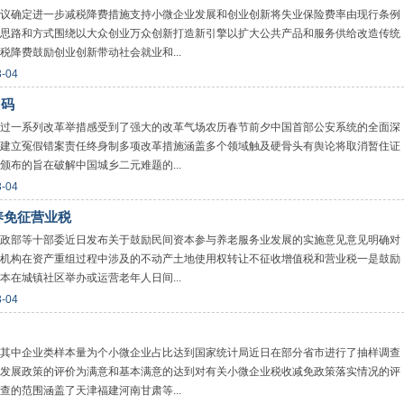
议确定进一步减税降费措施支持小微企业发展和创业创新将失业保险费率由现行条例
思路和方式围绕以大众创业万众创新打造新引擎以扩大公共产品和服务供给改造传统
降费鼓励创业创新带动社会就业和...
3-04
加码
过一系列改革举措感受到了强大的改革气场农历春节前夕中国首部公安系统的全面深
建立冤假错案责任终身制多项改革措施涵盖多个领域触及硬骨头有舆论将取消暂住证
布的旨在破解中国城乡二元难题的...
3-04
养免征营业税
政部等十部委近日发布关于鼓励民间资本参与养老服务业发展的实施意见意见明确对
机构在资产重组过程中涉及的不动产土地使用权转让不征收增值税和营业税一是鼓励
在城镇社区举办或运营老年人日间...
3-04
其中企业类样本量为个小微企业占比达到国家统计局近日在部分省市进行了抽样调查
发展政策的评价为满意和基本满意的达到对有关小微企业税收减免政策落实情况的评
的范围涵盖了天津福建河南甘肃等...