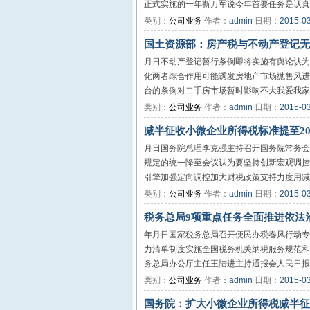
正式实施的一年靳万军说今年首要任务是认真贯
类别：
公司业务
作者：
admin
日期：
2015-0
国土资源部：房产税与不动产登记无
月日不动产登记暂行条例即将实施有舆论认为
化两者综合作用可能诱发房地产市场抛售风进
台的条例对二手房市场暂时影响不大我爱我家二
类别：
公司业务
作者：
admin
日期：
2015-0
减半征收小微企业所得税标准提至2
月日国务院总理李克强主持召开国务院常务会
规定的统一降至会议认为要坚持创新宏观调控
引擎加强定向调控加大财税政策支持力度用减税
类别：
公司业务
作者：
admin
日期：
2015-0
税务总局9项重点任务全面推进依法
年月日国家税务总局召开便民办税春风行动专
力清单制度实施全国税务机关纳税服务规范和
务总局办公厅主任王陆进主持通报会人民日报新
类别：
公司业务
作者：
admin
日期：
2015-0
国务院：扩大小微企业所得税减半征