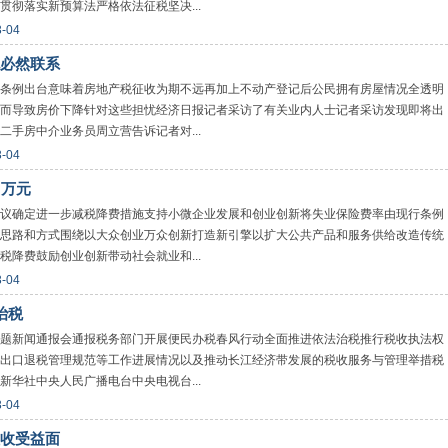
彻落实新预算法严格依法征税坚决...
3-04
必然联系
条例出台意味着房地产税征收为期不远再加上不动产登记后公民拥有房屋情况全透明
而导致房价下降针对这些担忧经济日报记者采访了有关业内人士记者采访发现即将出
手房中介业务员周立营告诉记者对...
3-04
0万元
议确定进一步减税降费措施支持小微企业发展和创业创新将失业保险费率由现行条例
思路和方式围绕以大众创业万众创新打造新引擎以扩大公共产品和服务供给改造传统
降费鼓励创业创新带动社会就业和...
3-04
治税
题新闻通报会通报税务部门开展便民办税春风行动全面推进依法治税推行税收执法权
出口退税管理规范等工作进展情况以及推动长江经济带发展的税收服务与管理举措税
华社中央人民广播电台中央电视台...
3-04
收受益面