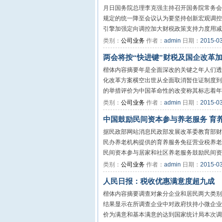
月日国务院总理李克强主持召开国务院常务会
规定的统一降至会议认为要坚持创新宏观调控
引擎加强定向调控加大财税政策支持力度用减税
类别：
公司业务
作者：
admin
日期：
2015-0
两会将按“快进键”财税及国企改革
楷体内容摘要年是全面深改的关键之年人们透
化改革方案横空出世从全面取消暂住证制度到
的举措评价为中国革命性的改变称其标志着年颁
类别：
公司业务
作者：
admin
日期：
2015-0
中国鼓励民间资本参与养老服务 育
据民政部网站消息民政部发展改革委教育部财
民办养老机构提供的育养服务免征营业税养老
民间资本参与居家和社区养老服务鼓励民间资本
类别：
公司业务
作者：
admin
日期：
2015-0
人民日报：税收优惠满意度超九成
楷体内容摘要调查对象分企业和居民两大类别
结果显示在所调查企业中对政府扶持小微企业
价为满意和基本满意的达到国家统计局本次调查