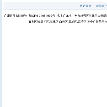
网站首页
|
公司简介
广州正展 版权所有
粤ICP备14084992号
地址:广东省广州市越秀区三元里大道瑶泉街5号
服务区域:天河区,海珠区,白云区,黄埔区,荔湾区,等全广州范围与