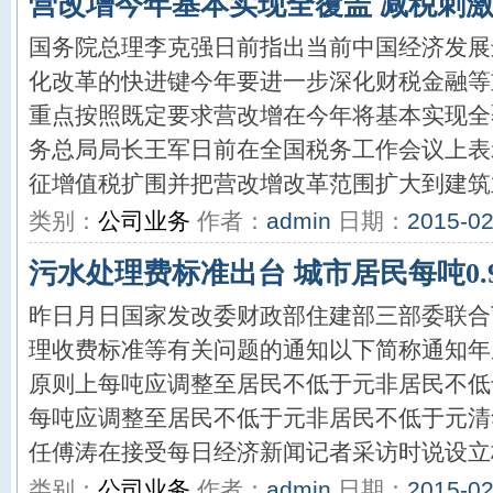
营改增今年基本实现全覆盖 减税刺
国务院总理李克强日前指出当前中国经济发展
化改革的快进键今年要进一步深化财税金融等
重点按照既定要求营改增在今年将基本实现全
务总局局长王军日前在全国税务工作会议上表
征增值税扩围并把营改增改革范围扩大到建筑业
类别：
公司业务
作者：
admin
日期：
2015-02
污水处理费标准出台 城市居民每吨0.
昨日月日国家发改委财政部住建部三部委联合
理收费标准等有关问题的通知以下简称通知年
原则上每吨应调整至居民不低于元非居民不低
每吨应调整至居民不低于元非居民不低于元清
任傅涛在接受每日经济新闻记者采访时说设立标
类别：
公司业务
作者：
admin
日期：
2015-02