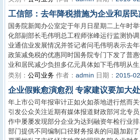
工信部：去年降税措施为企业和居民减
国务院新闻办公室定于年月日星期二上午时举
化部副部长毛伟明总工程师张峰运行监测协调
业通信业发展情况并答记者问毛伟明表示去年
政策减免税的优惠同时国务院专门下发了普惠
业和居民减少负担多亿元具体如下毛伟明从生产
类别：
公司业务
作者：
admin
日期：
2015-02
企业假账愈演愈烈 专家建议要加大
年上市公司年报审计正如火如荼地进行然而关
引发公众关注近期有媒体报道财政部河北专员
作中屡屡发现部分企业为达到融资年检行业排
部门提供不同编制口径财务报表的问题加剧了