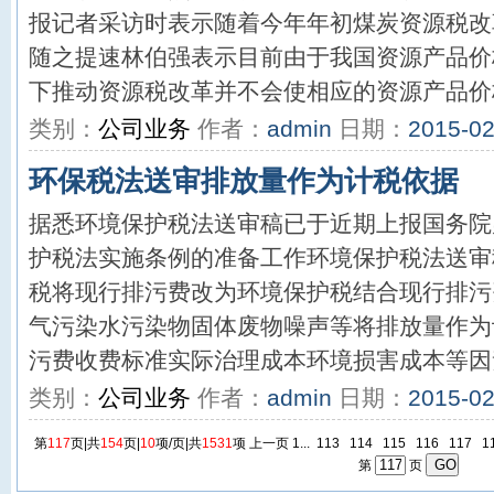
报记者采访时表示随着今年年初煤炭资源税改
随之提速林伯强表示目前由于我国资源产品价
下推动资源税改革并不会使相应的资源产品价格
类别：
公司业务
作者：
admin
日期：
2015-02
环保税法送审排放量作为计税依据
据悉环境保护税法送审稿已于近期上报国务院
护税法实施条例的准备工作环境保护税法送审
税将现行排污费改为环境保护税结合现行排污
气污染水污染物固体废物噪声等将排放量作为
污费收费标准实际治理成本环境损害成本等因素
类别：
公司业务
作者：
admin
日期：
2015-02
第
117
页|共
154
页|
10
项/页|共
1531
项
上一页
1...
113
114
115
116
117
1
第
页